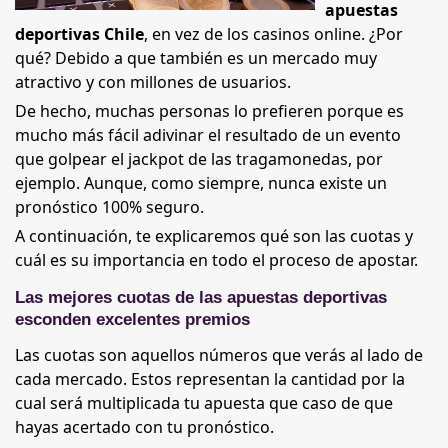
apuestas
deportivas Chile
, en vez de los casinos online. ¿Por
qué? Debido a que también es un mercado muy
atractivo y con millones de usuarios.
De hecho, muchas personas lo prefieren porque es
mucho más fácil adivinar el resultado de un evento
que golpear el jackpot de las tragamonedas, por
ejemplo. Aunque, como siempre, nunca existe un
pronóstico 100% seguro.
A continuación, te explicaremos qué son las cuotas y
cuál es su importancia en todo el proceso de apostar.
Las mejores cuotas de las apuestas deportivas
esconden excelentes premios
Las cuotas son aquellos números que verás al lado de
cada mercado. Estos representan la cantidad por la
cual será multiplicada tu apuesta que caso de que
hayas acertado con tu pronóstico.