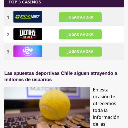
TOP 3 CASINOS
1
JUGAR AHORA
2
JUGAR AHORA
3
JUGAR AHORA
Las apuestas deportivas Chile siguen atrayendo a
millones de usuarios
En esta
ocasión te
ofrecemos
toda la
información
de las