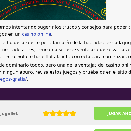
tamos intentando sugerir los trucos y consejos para poder 
egos en un
casino online
.
cho de la suerte pero también de la habilidad de cada juga
mentado antes, tiene una serie de ventajas que se van a ve
rrecto. Solo te hace flat ala info correcta para comenzar a 
e dominarlo todos, pero una de la ventajas del casino onli
r ningún apuro, revisa estos juegos y pruébalos en el sitio 
egos-gratis/
.
JugaBet
JUGAR AH