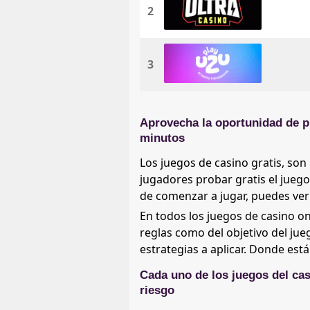
2
3
Aprovecha la oportunidad de p
minutos
Los juegos de casino gratis, son
jugadores probar gratis el juego
de comenzar a jugar, puedes ver
En todos los juegos de casino on
reglas como del objetivo del jueg
estrategias a aplicar. Donde está
Cada uno de los juegos del casi
riesgo