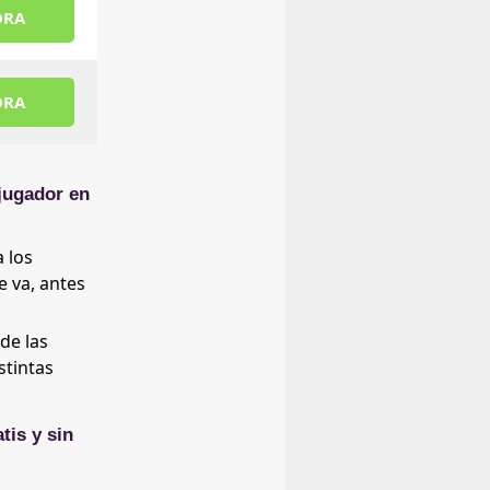
ORA
ORA
jugador en
a los
e va, antes
de las
stintas
tis y sin