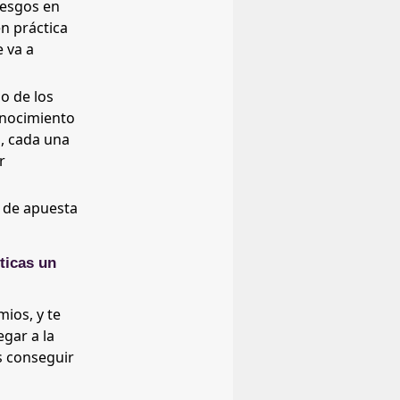
iesgos en
n práctica
 va a
o de los
onocimiento
s, cada una
r
 de apuesta
ticas un
ios, y te
gar a la
s conseguir