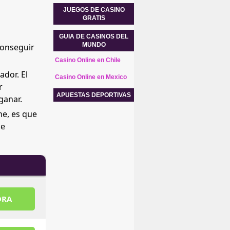
JUEGOS DE CASINO
GRATIS
GUIA DE CASINOS DEL
MUNDO
conseguir
Casino Online en Chile
dor. El
Casino Online en Mexico
r
APUESTAS DEPORTIVAS
ganar.
ne, es que
de
ORA