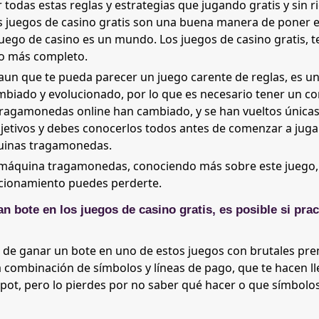
todas estas reglas y estrategias que jugando gratis y sin r
tos juegos de casino gratis son una buena manera de poner e
uego de casino es un mundo. Los juegos de casino gratis, te
o más completo.
 aun que te pueda parecer un juego carente de reglas, es un
mbiado y evolucionado, por lo que es necesario tener un c
 tragamonedas online han cambiado, y se han vueltos única
objetivos y debes conocerlos todos antes de comenzar a juga
quinas tragamonedas.
máquina tragamonedas, conociendo más sobre este juego,
uncionamiento puedes perderte.
n bote en los juegos de casino gratis, es posible si prac
 de ganar un bote en uno de estos juegos con brutales prem
combinación de símbolos y líneas de pago, que te hacen lle
ckpot, pero lo pierdes por no saber qué hacer o que símbolo