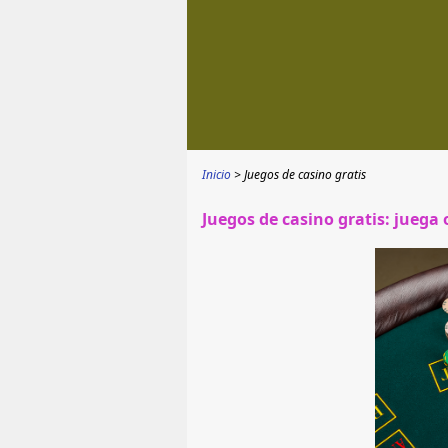
Inicio
Juegos de casino gratis
Juegos de casino gratis: juega